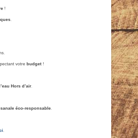
re
!
iques
.
ns.
spectant votre
budget
!
’eau Hors d’air
.
isanale éco-responsable
.
ci
.