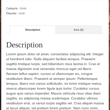
Bottle
Catégorie :
Bottle
Étiquette :
bottle
Description
Avis (0)
Description
Lorem ipsum dolor sit amet, consectetur adipiscing elit. Integer
ut hendrerit odio. Nulla aliquam facilisis tempus. Praesent
sagittis tristique turpis, sed bibendum risus lacinia in. Cras et
massa dignissim erat venenatis rhoncus eget vel libero.
Aenean tellus sapien, cursus ut ullamcorper eu, congue
vestibulum libero. Praesent at semper ipsum. Pellentesque
tempus, libero non varius sollicitudin, mi tortor tristique metus,
viverra ullamcorper lorem ligula quis tortor. Curabitur cursus
augue quis varius imperdiet. Mauris vehicula risus vitae diam
sagittis, eu adipiscing massa scelerisque. Curabitur ultrices
vestibulum erat, ut varius turpis sagittis vel. Cras aliquet massa
at lacus aliquet, vel pretium lorem pretium. Nam nunc enim,