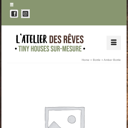
Home
»
Bottle
»
Amber Bottle