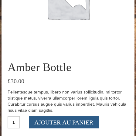
Amber Bottle
£
30.00
Pellentesque tempus, libero non varius sollicitudin, mi tortor
tristique metus, viverra ullamcorper lorem ligula quis tortor.
Curabitur cursus augue quis varius imperdiet. Mauris vehicula
risus vitae diam sagittis.
quantité
AJOUTER AU PANIER
de
Amber